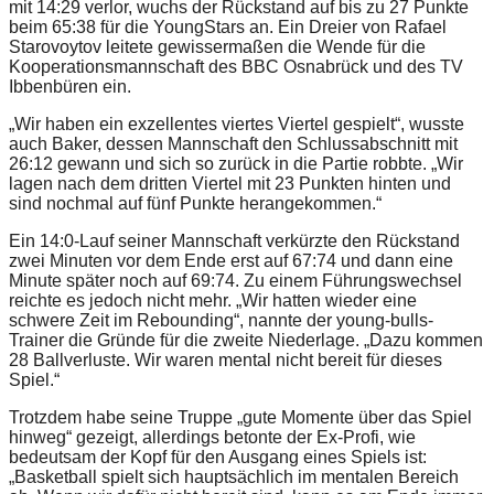
mit 14:29 verlor, wuchs der Rückstand auf bis zu 27 Punkte
beim 65:38 für die YoungStars an. Ein Dreier von Rafael
Starovoytov leitete gewissermaßen die Wende für die
Kooperationsmannschaft des BBC Osnabrück und des TV
Ibbenbüren ein.
„Wir haben ein exzellentes viertes Viertel gespielt“, wusste
auch Baker, dessen Mannschaft den Schlussabschnitt mit
26:12 gewann und sich so zurück in die Partie robbte. „Wir
lagen nach dem dritten Viertel mit 23 Punkten hinten und
sind nochmal auf fünf Punkte herangekommen.“
Ein 14:0-Lauf seiner Mannschaft verkürzte den Rückstand
zwei Minuten vor dem Ende erst auf 67:74 und dann eine
Minute später noch auf 69:74. Zu einem Führungswechsel
reichte es jedoch nicht mehr. „Wir hatten wieder eine
schwere Zeit im Rebounding“, nannte der young-bulls-
Trainer die Gründe für die zweite Niederlage. „Dazu kommen
28 Ballverluste. Wir waren mental nicht bereit für dieses
Spiel.“
Trotzdem habe seine Truppe „gute Momente über das Spiel
hinweg“ gezeigt, allerdings betonte der Ex-Profi, wie
bedeutsam der Kopf für den Ausgang eines Spiels ist:
„Basketball spielt sich hauptsächlich im mentalen Bereich