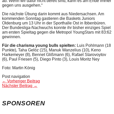
ab. Wenn wir dafür nicht bereit sind, kann es am Ende immer
gegen uns ausgehen.“
Die nächste Übung darin kommt aus Niedersachsen. Am
kommenden Sonntag gastieren die Baskets Juniors
Oldenburg um 13 Uhr in der Sporthalle Ost in Ibbenbüren.
Der Bundesliga-Nachwuchs konnte ihr bisher einziges Spiel
am ersten Spieltag gegen die Metropol YoungStars mit 83:62
gewinnen.
Für die charisma young bulls spielten:
Luis Pohlmann (18
Punkte), Taha Gelöz (15), Manuk Wanzelius (10), Keno
Harkemeyer (8), Bennet Glißmann (6), Rafael Starovoytov
(6), Paul Friesen (5), Diego Pinto (3), Louis Moritz Ney
Foto: Martin König
Post navigation
←
Vorheriger Beitrag
Nächster Beitrag
→
SPONSOREN