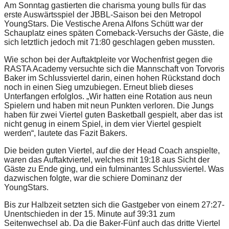
Am Sonntag gastierten die charisma young bulls für das
erste Auswärtsspiel der JBBL-Saison bei den Metropol
YoungStars. Die Vestische Arena Alfons Schütt war der
Schauplatz eines späten Comeback-Versuchs der Gäste, die
sich letztlich jedoch mit 71:80 geschlagen geben mussten.
Wie schon bei der Auftaktpleite vor Wochenfrist gegen die
RASTA Academy versuchte sich die Mannschaft von Torvoris
Baker im Schlussviertel darin, einen hohen Rückstand doch
noch in einen Sieg umzubiegen. Erneut blieb dieses
Unterfangen erfolglos. „Wir hatten eine Rotation aus neun
Spielern und haben mit neun Punkten verloren. Die Jungs
haben für zwei Viertel guten Basketball gespielt, aber das ist
nicht genug in einem Spiel, in dem vier Viertel gespielt
werden“, lautete das Fazit Bakers.
Die beiden guten Viertel, auf die der Head Coach anspielte,
waren das Auftaktviertel, welches mit 19:18 aus Sicht der
Gäste zu Ende ging, und ein fulminantes Schlussviertel. Was
dazwischen folgte, war die schiere Dominanz der
YoungStars.
Bis zur Halbzeit setzten sich die Gastgeber von einem 27:27-
Unentschieden in der 15. Minute auf 39:31 zum
Seitenwechsel ab. Da die Baker-Fünf auch das dritte Viertel