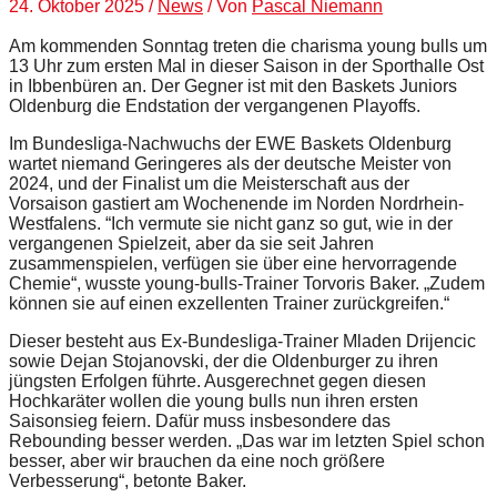
24. Oktober 2025
/
News
/ Von
Pascal Niemann
Am kommenden Sonntag treten die charisma young bulls um
13 Uhr zum ersten Mal in dieser Saison in der Sporthalle Ost
in Ibbenbüren an. Der Gegner ist mit den Baskets Juniors
Oldenburg die Endstation der vergangenen Playoffs.
Im Bundesliga-Nachwuchs der EWE Baskets Oldenburg
wartet niemand Geringeres als der deutsche Meister von
2024, und der Finalist um die Meisterschaft aus der
Vorsaison gastiert am Wochenende im Norden Nordrhein-
Westfalens. “Ich vermute sie nicht ganz so gut, wie in der
vergangenen Spielzeit, aber da sie seit Jahren
zusammenspielen, verfügen sie über eine hervorragende
Chemie“, wusste young-bulls-Trainer Torvoris Baker. „Zudem
können sie auf einen exzellenten Trainer zurückgreifen.“
Dieser besteht aus Ex-Bundesliga-Trainer Mladen Drijencic
sowie Dejan Stojanovski, der die Oldenburger zu ihren
jüngsten Erfolgen führte. Ausgerechnet gegen diesen
Hochkaräter wollen die young bulls nun ihren ersten
Saisonsieg feiern. Dafür muss insbesondere das
Rebounding besser werden. „Das war im letzten Spiel schon
besser, aber wir brauchen da eine noch größere
Verbesserung“, betonte Baker.