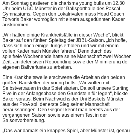
Am Sonntag gastieren die charisma young bulls um 12.30
Uhr beim UBC Münster in der Ballsporthalle des Pascal-
Gymnasiums. Gegen den Lokalrivalen muss Head Coach
Torvoris Baker womöglich mit einem ausgedünnten Kader
auskommen.
„Wir hatten einige Krankheitsfälle in dieser Woche“, blickt
Baker auf den fünften Spieltag der JBBL-Saison. „Ich hoffe,
dass sich noch einige Jungs erholen und wir mit einem
vollen Kader nach Münster fahren.“ Denn durch das
spielfreie Wochenende hatte seine Mannschaft zwei Wochen
Zeit, am defensiven Rebounding sowie der Minimierung der
eigenen Ballverluste zu arbeiten.
Eine Krankheitswelle erschwerte die Arbeit an den beiden
großen Baustellen der young bulls. „Wir wollen mit
Selbstvertrauen in das Spiel starten. Da soll unsere Starting
Five in der Anfangsphase den Grundstein für legen“, blickte
Baker voraus. Beim Nachwuchs der Uni Baskets Münster
aus der ProA soll der erste Sieg seiner Mannschaft
herausspringen. Den Gegner kennt man bereits aus der
vergangenen Saison sowie aus einem Test in der
Saisonvorbereitung.
„Das war damals ein knappes Spiel, aber Münster ist, genau