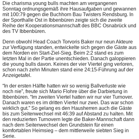
Die charisma young bulls machten am vergangenen
Sonntag ordnungsgemäß ihre Hausaufgaben und gewannen
mit 100:79 gegen die Buchhorn Bau Twisters Rendsburg. In
der Sporthalle Ost in Ibbenbüren zeigte sich die zweite
Reihe der Kooperationsmannschaft des BBC Osnabrück und
des TV Ibbenbüren.
Denn obwohl Head Coach Torvoris Baker nur neun Akteure
zur Verfügung standen, entwickelte sich gegen die Gäste aus
dem Norden ein Start-Ziel-Sieg. Beim 2:2 stand es zum
letzten Mal in der Partie unentschieden. Danach galoppieren
die young bulls davon. Keines der vier Viertel ging verloren,
schon nach zehn Minuten stand eine 24:15-Führung auf der
Anzeigetafel.
“In der ersten Hälfte hatten wir so wenig Ballverluste wie
noch nie”, freute sich Mario Flohre über die Darbietung in
Ibbenbüren. “Im zweiten Viertel hatten wir nur vier Turnover.
Danach waren es im dritten Viertel nur zwei. Das war schon
wirklich gut.” So gelang es den Hausherren auch die Gäste
bis zum Seitenwechsel mit 46:39 auf Abstand zu halten. Mit
den reduzierten Turnovern legte die Baker-Mannschaft dann
nach dem Seitenwechsel den Grundstein für einen
komfortablen Heimsieg – dem mittlerweile siebten Sieg in
Serie.