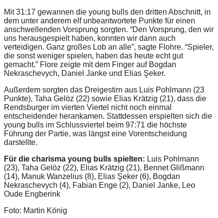
Mit 31:17 gewannen die young bulls den dritten Abschnitt, in
dem unter anderem elf unbeantwortete Punkte für einen
anschwellenden Vorsprung sorgten. “Den Vorsprung, den wir
uns herausgespielt haben, konnten wir dann auch
verteidigen. Ganz großes Lob an alle”, sagte Flohre. “Spieler,
die sonst weniger spielen, haben das heute echt gut
gemacht.” Flore zeigte mit dem Finger auf Bogdan
Nekraschevych, Daniel Janke und Elias Şeker.
Außerdem sorgten das Dreigestirn aus Luis Pohlmann (23
Punkte), Taha Gelöz (22) sowie Elias Krätzig (21), dass die
Rendsburger im vierten Viertel nicht noch einmal
entscheidender herankamen. Stattdessen erspielten sich die
young bulls im Schlussviertel beim 97:71 die höchste
Führung der Partie, was längst eine Vorentscheidung
darstellte.
Für die charisma young bulls spielten:
Luis Pohlmann
(23), Taha Gelöz (22), Elias Krätzig (21), Bennet Glißmann
(14), Manuk Wanzelius (8), Elias Şeker (6), Bogdan
Nekraschevych (4), Fabian Enge (2), Daniel Janke, Leo
Oude Engberink
Foto: Martin König