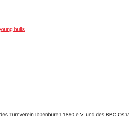
oung bulls
t des Turnverein Ibbenbüren 1860 e.V. und des BBC Osna