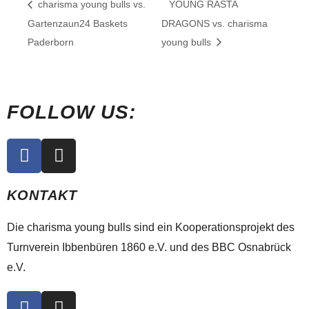
charisma young bulls vs.
YOUNG RASTA
Gartenzaun24 Baskets
DRAGONS vs. charisma
Paderborn
young bulls
FOLLOW US:
F
I
a
n
c
s
KONTAKT
e
t
b
a
Die charisma young bulls sind ein Kooperationsprojekt des
o
g
o
r
Turnverein Ibbenbüren 1860 e.V. und des BBC Osnabrück
k
a
e.V.
m
F
I