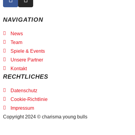
a
n
c
s
e
t
NAVIGATION
b
a
o
g
News
o
r
Team
k
a
Spiele & Events
m
Unsere Partner
Kontakt
RECHTLICHES
Datenschutz
Cookie-Richtlinie
Impressum
Copyright 2024 © charisma young bulls