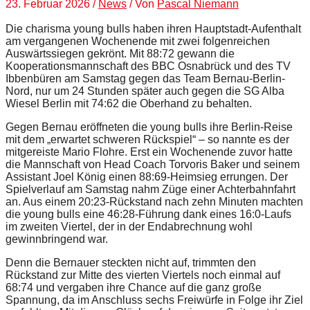
23. Februar 2026
/
News
/ Von
Pascal Niemann
Die charisma young bulls haben ihren Hauptstadt-Aufenthalt
am vergangenen Wochenende mit zwei folgenreichen
Auswärtssiegen gekrönt. Mit 88:72 gewann die
Kooperationsmannschaft des BBC Osnabrück und des TV
Ibbenbüren am Samstag gegen das Team Bernau-Berlin-
Nord, nur um 24 Stunden später auch gegen die SG Alba
Wiesel Berlin mit 74:62 die Oberhand zu behalten.
Gegen Bernau eröffneten die young bulls ihre Berlin-Reise
mit dem „erwartet schweren Rückspiel“ – so nannte es der
mitgereiste Mario Flohre. Erst ein Wochenende zuvor hatte
die Mannschaft von Head Coach Torvoris Baker und seinem
Assistant Joel König einen 88:69-Heimsieg errungen. Der
Spielverlauf am Samstag nahm Züge einer Achterbahnfahrt
an. Aus einem 20:23-Rückstand nach zehn Minuten machten
die young bulls eine 46:28-Führung dank eines 16:0-Laufs
im zweiten Viertel, der in der Endabrechnung wohl
gewinnbringend war.
Denn die Bernauer steckten nicht auf, trimmten den
Rückstand zur Mitte des vierten Viertels noch einmal auf
68:74 und vergaben ihre Chance auf die ganz große
Spannung, da im Anschluss sechs Freiwürfe in Folge ihr Ziel