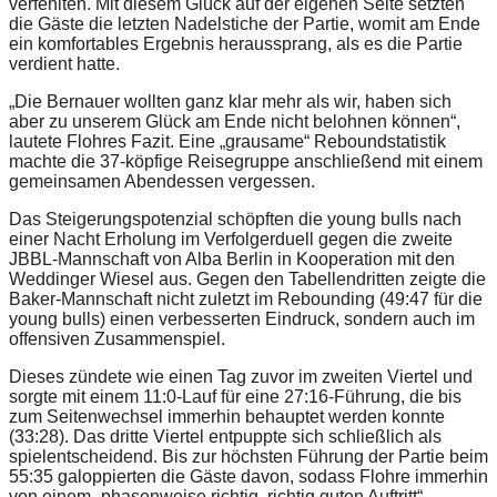
verfehlten. Mit diesem Glück auf der eigenen Seite setzten
die Gäste die letzten Nadelstiche der Partie, womit am Ende
ein komfortables Ergebnis heraussprang, als es die Partie
verdient hatte.
„Die Bernauer wollten ganz klar mehr als wir, haben sich
aber zu unserem Glück am Ende nicht belohnen können“,
lautete Flohres Fazit. Eine „grausame“ Reboundstatistik
machte die 37-köpfige Reisegruppe anschließend mit einem
gemeinsamen Abendessen vergessen.
Das Steigerungspotenzial schöpften die young bulls nach
einer Nacht Erholung im Verfolgerduell gegen die zweite
JBBL-Mannschaft von Alba Berlin in Kooperation mit den
Weddinger Wiesel aus. Gegen den Tabellendritten zeigte die
Baker-Mannschaft nicht zuletzt im Rebounding (49:47 für die
young bulls) einen verbesserten Eindruck, sondern auch im
offensiven Zusammenspiel.
Dieses zündete wie einen Tag zuvor im zweiten Viertel und
sorgte mit einem 11:0-Lauf für eine 27:16-Führung, die bis
zum Seitenwechsel immerhin behauptet werden konnte
(33:28). Das dritte Viertel entpuppte sich schließlich als
spielentscheidend. Bis zur höchsten Führung der Partie beim
55:35 galoppierten die Gäste davon, sodass Flohre immerhin
von einem „phasenweise richtig, richtig guten Auftritt“