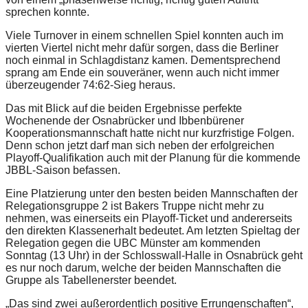
sprechen konnte.
Viele Turnover in einem schnellen Spiel konnten auch im
vierten Viertel nicht mehr dafür sorgen, dass die Berliner
noch einmal in Schlagdistanz kamen. Dementsprechend
sprang am Ende ein souveräner, wenn auch nicht immer
überzeugender 74:62-Sieg heraus.
Das mit Blick auf die beiden Ergebnisse perfekte
Wochenende der Osnabrücker und Ibbenbürener
Kooperationsmannschaft hatte nicht nur kurzfristige Folgen.
Denn schon jetzt darf man sich neben der erfolgreichen
Playoff-Qualifikation auch mit der Planung für die kommende
JBBL-Saison befassen.
Eine Platzierung unter den besten beiden Mannschaften der
Relegationsgruppe 2 ist Bakers Truppe nicht mehr zu
nehmen, was einerseits ein Playoff-Ticket und andererseits
den direkten Klassenerhalt bedeutet. Am letzten Spieltag der
Relegation gegen die UBC Münster am kommenden
Sonntag (13 Uhr) in der Schlosswall-Halle in Osnabrück geht
es nur noch darum, welche der beiden Mannschaften die
Gruppe als Tabellenerster beendet.
„Das sind zwei außerordentlich positive Errungenschaften“,