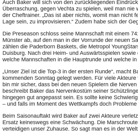
Auch Baker will sich von den zurückliegenden Eindrück
Überraschung, gegen Vechta zu spielen, weil man nie w
der Cheftrainer. „Das ist aber nichts, womit man nicht 
Lage sein, zu improvisieren.“ Zudem habe sich der Ge
Die Preseason schloss seine Mannschaft mit einem 7
Münster ab, auf den man in der Vorrunde der neuen Sa
zählen die Paderborn Baskets, die Metropol YoungStar
Duisburg. Nach drei Heim- und Auswärtsspielen sowie 
welche Mannschaften in die Hauptrunde und welche in
„Unser Ziel ist die Top-3 in der ersten Runde“, macht Ba
kommenden Sonntag gelegt werden. Für viele Akteure wir
bin mir sicher, dass bei den neuen Spielern die Nerve
beschreibt Baker das Nervenkostüm seiner Schützlinge
hingegen gut angepasst sein. Es sollte keine Schwierig
– und falls im Moment des Wettkampfs doch Probleme 
Beim Saisonauftakt wird Baker auf zwei Akteure verlet
Ersatz keineswegs eine Schwächung. Die Marschroute a
verteidigen unser Zuhause. So sagt man es in der Welt