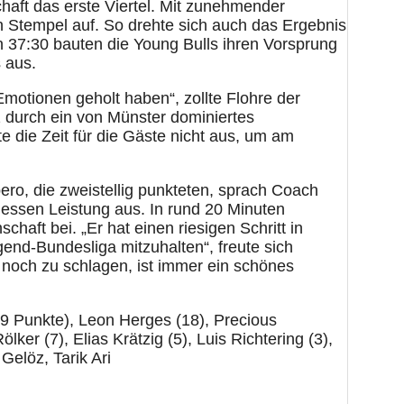
aft das erste Viertel. Mit zunehmender
n Stempel auf. So drehte sich auch das Ergebnis
on 37:30 bauten die Young Bulls ihren Vorsprung
 aus.
Emotionen geholt haben“, zollte Flohre der
 durch ein von Münster dominiertes
e die Zeit für die Gäste nicht aus, um am
o, die zweistellig punkteten, sprach Coach
dessen Leistung aus. In rund 20 Minuten
haft bei. „Er hat einen riesigen Schritt in
end-Bundesliga mitzuhalten“, freute sich
 noch zu schlagen, ist immer ein schönes
19 Punkte), Leon Herges (18), Precious
er (7), Elias Krätzig (5), Luis Richtering (3),
elöz, Tarik Ari