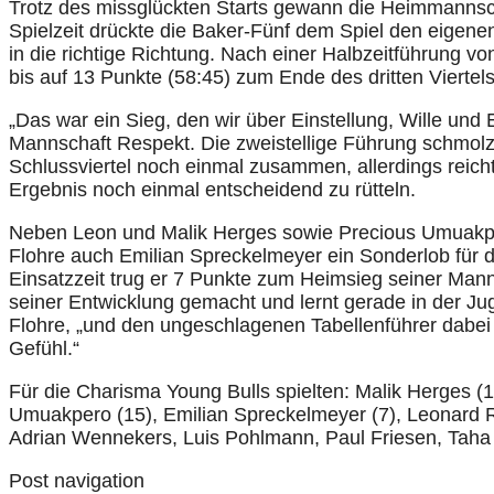
Trotz des missglückten Starts gewann die Heimmannsch
Spielzeit drückte die Baker-Fünf dem Spiel den eigene
in die richtige Richtung. Nach einer Halbzeitführung v
bis auf 13 Punkte (58:45) zum Ende des dritten Viertels
„Das war ein Sieg, den wir über Einstellung, Wille und 
Mannschaft Respekt. Die zweistellige Führung schmolz
Schlussviertel noch einmal zusammen, allerdings reicht
Ergebnis noch einmal entscheidend zu rütteln.
Neben Leon und Malik Herges sowie Precious Umuakper
Flohre auch Emilian Spreckelmeyer ein Sonderlob für 
Einsatzzeit trug er 7 Punkte zum Heimsieg seiner Mannsc
seiner Entwicklung gemacht und lernt gerade in der Jug
Flohre, „und den ungeschlagenen Tabellenführer dabei
Gefühl.“
Für die Charisma Young Bulls spielten: Malik Herges (
Umuakpero (15), Emilian Spreckelmeyer (7), Leonard Rölk
Adrian Wennekers, Luis Pohlmann, Paul Friesen, Taha G
Post navigation