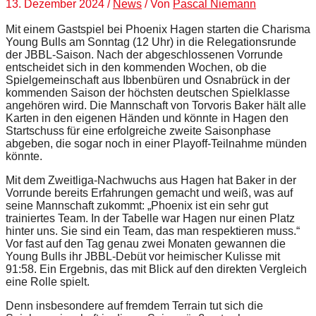
13. Dezember 2024
/
News
/ Von
Pascal Niemann
Mit einem Gastspiel bei Phoenix Hagen starten die Charisma
Young Bulls am Sonntag (12 Uhr) in die Relegationsrunde
der JBBL-Saison. Nach der abgeschlossenen Vorrunde
entscheidet sich in den kommenden Wochen, ob die
Spielgemeinschaft aus Ibbenbüren und Osnabrück in der
kommenden Saison der höchsten deutschen Spielklasse
angehören wird. Die Mannschaft von Torvoris Baker hält alle
Karten in den eigenen Händen und könnte in Hagen den
Startschuss für eine erfolgreiche zweite Saisonphase
abgeben, die sogar noch in einer Playoff-Teilnahme münden
könnte.
Mit dem Zweitliga-Nachwuchs aus Hagen hat Baker in der
Vorrunde bereits Erfahrungen gemacht und weiß, was auf
seine Mannschaft zukommt: „Phoenix ist ein sehr gut
trainiertes Team. In der Tabelle war Hagen nur einen Platz
hinter uns. Sie sind ein Team, das man respektieren muss.“
Vor fast auf den Tag genau zwei Monaten gewannen die
Young Bulls ihr JBBL-Debüt vor heimischer Kulisse mit
91:58. Ein Ergebnis, das mit Blick auf den direkten Vergleich
eine Rolle spielt.
Denn insbesondere auf fremdem Terrain tut sich die