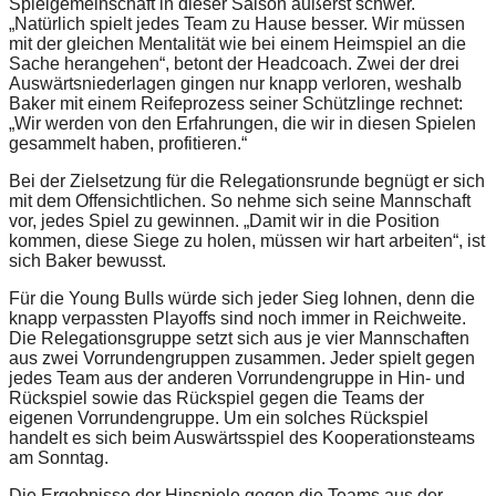
Spielgemeinschaft in dieser Saison äußerst schwer.
„Natürlich spielt jedes Team zu Hause besser. Wir müssen
mit der gleichen Mentalität wie bei einem Heimspiel an die
Sache herangehen“, betont der Headcoach. Zwei der drei
Auswärtsniederlagen gingen nur knapp verloren, weshalb
Baker mit einem Reifeprozess seiner Schützlinge rechnet:
„Wir werden von den Erfahrungen, die wir in diesen Spielen
gesammelt haben, profitieren.“
Bei der Zielsetzung für die Relegationsrunde begnügt er sich
mit dem Offensichtlichen. So nehme sich seine Mannschaft
vor, jedes Spiel zu gewinnen. „Damit wir in die Position
kommen, diese Siege zu holen, müssen wir hart arbeiten“, ist
sich Baker bewusst.
Für die Young Bulls würde sich jeder Sieg lohnen, denn die
knapp verpassten Playoffs sind noch immer in Reichweite.
Die Relegationsgruppe setzt sich aus je vier Mannschaften
aus zwei Vorrundengruppen zusammen. Jeder spielt gegen
jedes Team aus der anderen Vorrundengruppe in Hin- und
Rückspiel sowie das Rückspiel gegen die Teams der
eigenen Vorrundengruppe. Um ein solches Rückspiel
handelt es sich beim Auswärtsspiel des Kooperationsteams
am Sonntag.
Die Ergebnisse der Hinspiele gegen die Teams aus der